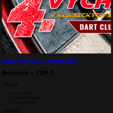
Región východ č. 4 – klasické šípky
Rebríček – TOP 3
STEELY
Vanta Lukáš
Patvarický Marek
Klimko Matúš
CRICKET