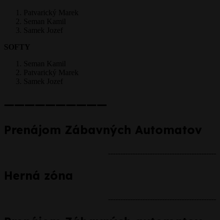
Patvarický Marek
Seman Kamil
Samek Jozef
SOFTY
Seman Kamil
Patvarický Marek
Samek Jozef
——————————
Prenájom Zábavných Automatov
--------------------------------------------
Herná zóna
--------------------------------------------