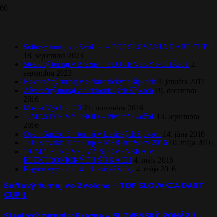
Najnovšie články
Softový turnaj vo Zvolene – TOP SLOVAKIA DART CUP 1
18. septembra 2023
Steelový turnaj v Brezne – SLOVENSKÝ POHÁR 1
2.
septembra 2023
Novoročný turnaj v elektronických šípkach
4. januára 2017
Záverečný turnaj v elektronických šípkach
19. decembra
2016
Master Východ č.3
21. novembra 2016
1. MASTER VÝCHOD – Piváreň Garžoľ
13. septembra
2016
Open Garžoľ 3 – turnaj v klasických šípkach
14. júna 2016
TOP slovakia Dart Cup + MSR družstiev 2016
10. mája 2016
19. MAJSTROVSTVÁ SLOVENSKA V
ELEKTRONICKÝCH ŠÍPKACH
4. mája 2016
Región východ č. 4 – klasické šípky
4. mája 2016
Softový turnaj vo Zvolene – TOP SLOVAKIA DART
CUP 1
Steelový turnaj v Brezne – SLOVENSKÝ POHÁR 1