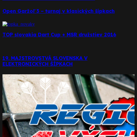
Open Garžoľ 3 – turnaj v klasických šípkach
TOP slovakia Dart Cup + MSR družstiev 2016
19. MAJSTROVSTVÁ SLOVENSKA V
ELEKTRONICKÝCH ŠÍPKACH