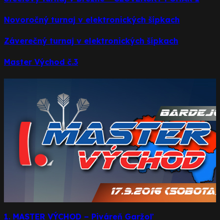
Novoročný turnaj v elektronických šípkach
Záverečný turnaj v elektronických šípkach
Master Východ č.3
1. MASTER VÝCHOD – Piváreň Garžoľ