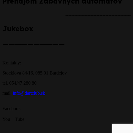
Prenájom Zábavných automatov
--------------------------------------------
Jukebox
——————————
Kontakty:
Stocklova 84/16, 085 01 Bardejov
tel. 054/47 280 80
mail.
info@dartclub.sk
Facebook
You – Tube