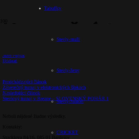
Tabuľky
Novoročný turn
Steely-muži
10 rokov dozadu
Jozef Popjak
Udalosti
Steely-ženy
Predchádzajúci článok
Záverečný turnaj v elektronických šípkach
Nasledujúci článok
Steelový turnaj v Brezne – SLOVENSKÝ POHÁR 1
Steely-Juniori
Neboli nájdené žiadne výsledky.
Kontakty:
CRICKET
Stocklova 84/16, 085 01 Bardejov