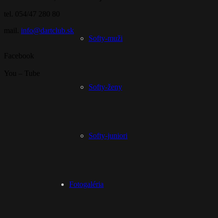
tel. 054/47 280 80
mail.
info@dartclub.sk
Softy-muži
Facebook
You – Tube
Softy-ženy
Softy-juniori
Fotogaléria