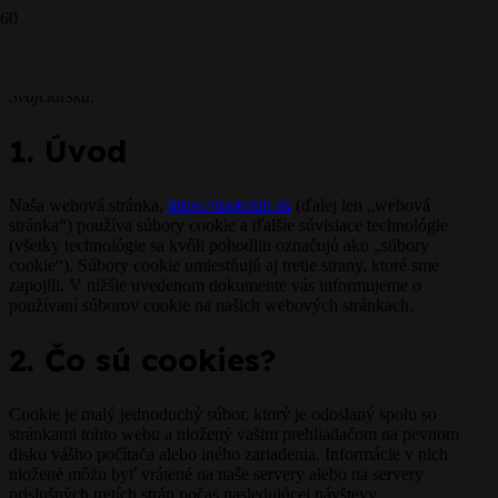
Tieto Zásady používania súborov cookie boli naposledy
aktualizované 23. jún 2025 a vzťahujú sa na občanov a legálne
osoby s trvalým pobytom v Európskom hospodárskom priestore a
Švajčiarsku.
1. Úvod
Naša webová stránka,
https://dartclub.sk
(ďalej len „webová
stránka“) používa súbory cookie a ďalšie súvisiace technológie
(všetky technológie sa kvôli pohodliu označujú ako „súbory
cookie“). Súbory cookie umiestňujú aj tretie strany, ktoré sme
zapojili. V nižšie uvedenom dokumente vás informujeme o
používaní súborov cookie na našich webových stránkach.
2. Čo sú cookies?
Cookie je malý jednoduchý súbor, ktorý je odoslaný spolu so
stránkami tohto webu a uložený vašim prehliadačom na pevnom
disku vášho počítača alebo iného zariadenia. Informácie v nich
uložené môžu byť vrátené na naše servery alebo na servery
príslušných tretích strán počas nasledujúcej návštevy.