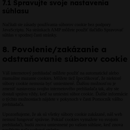
7.1 Spravujte svoje nastavenia
súhlasu
Načítali ste zásady používania súborov cookie bez podpory
JavaScriptu. Na stránkach AMP môžete použiť tlačidlo Spravovať
súhlas v spodnej časti stránky.
8. Povolenie/zakázanie a
odstraňovanie súborov cookie
Váš internetový prehliadač môžete použiť na automatické alebo
manuálne mazanie cookies. Môžete tiež špecifikovať, že niektoré
súbory cookie nemusia byť umiestnené. Ďalšou možnosťou je
zmeniť nastavenia svojho internetového prehliadača tak, aby ste
dostali správu vždy, keď sa umiestni súbor cookie. Ďalšie informácie
o týchto možnostiach nájdete v pokynoch v časti Pomocník vášho
prehliadača.
Upozorňujeme, že ak sú všetky súbory cookie zakázané, náš web
nemusí fungovať správne. Pokiaľ cookies vymažete vo svojom
prehliadači, budú znova umiestnené po vašom súhlase, keď znova
navštívite naše webové stránky.