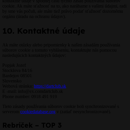
kontaktné údaje v spodnej časti týchto zásad používania súborov
cookie. Ak máte sťažnosť na to, ako narábame s vašimi údajmi, radi
by sme vás počuli, ale máte tiež právo podať sťažnosť dozornému
orgánu (úradu na ochranu údajov).
10. Kontaktné údaje
Ak máte otázky alebo pripomienky k našim zásadám používania
súborov cookie a tomuto vyhláseniu, kontaktujte nás pomocou
nasledujúcich kontaktných údajov:
Popjak Jozef
Stocklova 84/16
Bardejov 08501
Slovensko
Webová stránka:
https://dartclub.sk
E -mail:
info@
ex.com
dartclub.sk
Phone number: 0918 491 919
Tieto zásady používania súborov cookie boli synchronizované s
serverom
cookiedatabase.org
v (zatiaľ nesynchronizované).
Rebríček – TOP 3