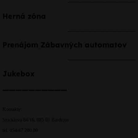
--------------------------------------------
Herná zóna
--------------------------------------------
Prenájom Zábavných automatov
--------------------------------------------
Jukebox
——————————
Kontakty:
Stocklova 84/16, 085 01 Bardejov
tel. 054/47 280 80