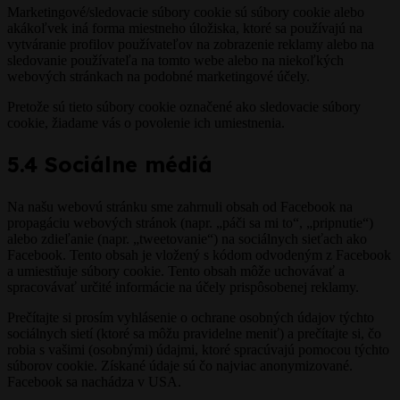
Marketingové/sledovacie súbory cookie sú súbory cookie alebo
akákoľvek iná forma miestneho úložiska, ktoré sa používajú na
vytváranie profilov používateľov na zobrazenie reklamy alebo na
sledovanie používateľa na tomto webe alebo na niekoľkých
webových stránkach na podobné marketingové účely.
Pretože sú tieto súbory cookie označené ako sledovacie súbory
cookie, žiadame vás o povolenie ich umiestnenia.
5.4 Sociálne médiá
Na našu webovú stránku sme zahrnuli obsah od Facebook na
propagáciu webových stránok (napr. „páči sa mi to“, „pripnutie“)
alebo zdieľanie (napr. „tweetovanie“) na sociálnych sieťach ako
Facebook. Tento obsah je vložený s kódom odvodeným z Facebook
a umiestňuje súbory cookie. Tento obsah môže uchovávať a
spracovávať určité informácie na účely prispôsobenej reklamy.
Prečítajte si prosím vyhlásenie o ochrane osobných údajov týchto
sociálnych sietí (ktoré sa môžu pravidelne meniť) a prečítajte si, čo
robia s vašimi (osobnými) údajmi, ktoré spracúvajú pomocou týchto
súborov cookie. Získané údaje sú čo najviac anonymizované.
Facebook sa nachádza v USA.