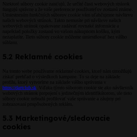
Niektoré súbory cookie zaisťujú, že určité časti webových stránok
fungujú správne a že vaše preferencie používateľov zostanú známe.
Umiestnením funkčných súborov cookie vám uľahčujeme návštevu
našich webových stránok. Takto nemusíte pri návšteve našich
webových stránok opakovane zadávať rovnaké informácie a
napríklad položky zostanú vo vašom nákupnom košíku, kým
nezaplatíte. Tieto súbory cookie môžeme umiestňovať bez vášho
súhlasu.
5.2 Reklamné cookies
Na tomto webe používame reklamné cookies, ktoré nám umožňujú
získať prehľad o výsledkoch kampane. To sa deje na základe
profilu, ktorý vytvoríme na základe vášho správania v
https://dartclub.sk
. Vďaka týmto súborom cookie ste ako návštevník
webových stránok prepojení s jedinečným identifikátorom, ale tieto
súbory cookie nebudú profilovať vaše správanie a záujmy pri
zobrazovaní prispôsobených reklám.
5.3 Marketingové/sledovacie
cookies