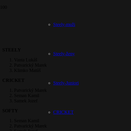
Prepáčte, ale pred zanechaním komentára sa musíte
prihlásiť
.
Steely-muži
Rebríček – TOP 3
STEELY
Steely-ženy
Vanta Lukáš
Patvarický Marek
Klimko Matúš
CRICKET
Steely-Juniori
Patvarický Marek
Seman Kamil
Samek Jozef
SOFTY
CRICKET
Seman Kamil
Patvarický Marek