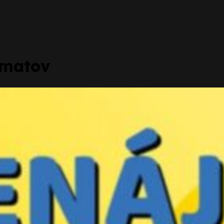
omatov