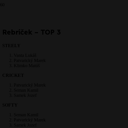
Prepáčte, ale pred zanechaním komentára sa musíte
prihlásiť
.
Rebríček – TOP 3
STEELY
Vanta Lukáš
Patvarický Marek
Klimko Matúš
CRICKET
Patvarický Marek
Seman Kamil
Samek Jozef
SOFTY
Seman Kamil
Patvarický Marek
Samek Jozef