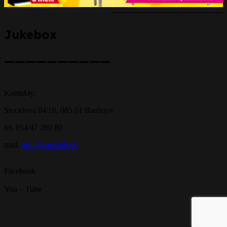
--------------------------------------------
Jukebox
——————————
Kontakty:
Stocklova 84/16, 085 01 Bardejov
tel. 054/47 280 80
mail.
info@dartclub.sk
Facebook
You – Tube