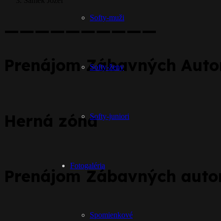
Samek Jozef
Softy-muži
——————————
Prenájom Zábavných Aut
Softy-ženy
Herná zóna
Softy-juniori
Fotogaléria
Prenájom Zábavných aut
Spomienkové