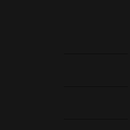
--------------------------------------------
--------------------------------------------
--------------------------------------------