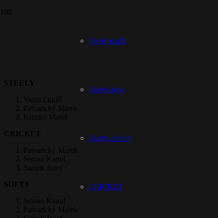
Prepáčte, ale pred zanechaním komentára sa musíte
prihlásiť
.
Steely-muži
Rebríček – TOP 3
STEELY
Steely-ženy
Vanta Lukáš
Patvarický Marek
Klimko Matúš
CRICKET
Steely-Juniori
Patvarický Marek
Seman Kamil
Samek Jozef
SOFTY
CRICKET
Seman Kamil
Patvarický Marek