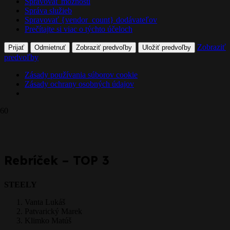
Spravovať možnosti
Správa služieb
Spravovať {vendor_count} dodávateľov
Prečítajte si viac o týchto účeloch
Zobraziť
Prijať
Odmietnuť
Zobraziť predvoľby
Uložiť predvoľby
predvoľby
Zásady používania súborov cookie
Zásady ochrany osobných údajov
Prepáčte, ale pred zanechaním komentára sa musíte
prihlásiť
.
Rebríček – TOP 3
STEELY
Vanta Lukáš
Patvarický Marek
Klimko Matúš