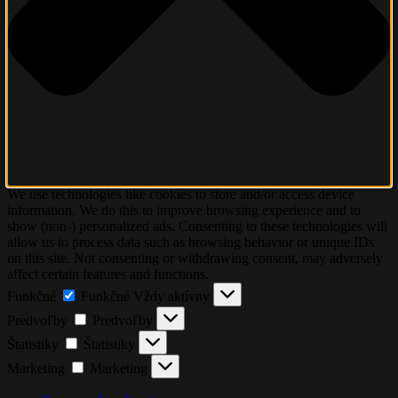
We use technologies like cookies to store and/or access device
information. We do this to improve browsing experience and to
show (non-) personalized ads. Consenting to these technologies will
allow us to process data such as browsing behavior or unique IDs
on this site. Not consenting or withdrawing consent, may adversely
affect certain features and functions.
Funkčné
Funkčné
Vždy aktívny
Predvoľby
Predvoľby
Štatistiky
Štatistiky
Marketing
Marketing