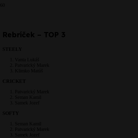
Prepáčte, ale pred zanechaním komentára sa musíte
prihlásiť
.
Rebríček – TOP 3
STEELY
Vanta Lukáš
Patvarický Marek
Klimko Matúš
CRICKET
Patvarický Marek
Seman Kamil
Samek Jozef
SOFTY
Seman Kamil
Patvarický Marek
Samek Jozef