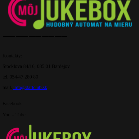
——————————
Kontakty:
Stocklova 84/16, 085 01 Bardejov
tel. 054/47 280 80
mail.
info@dartclub.sk
Facebook
You – Tube