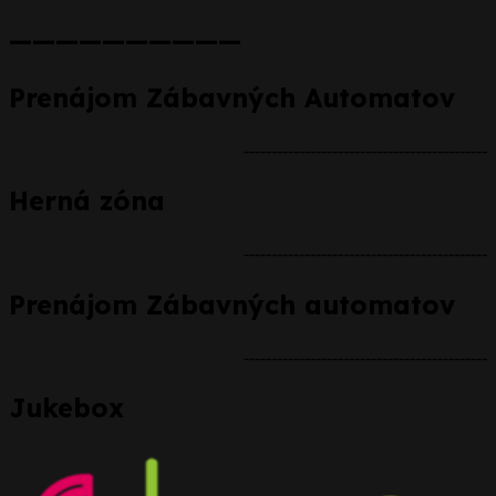
——————————
Prenájom Zábavných Automatov
--------------------------------------------
Herná zóna
--------------------------------------------
Prenájom Zábavných automatov
--------------------------------------------
Jukebox