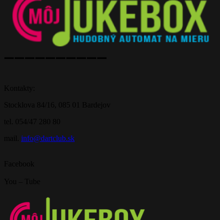
——————————
Kontakty:
Stocklova 84/16, 085 01 Bardejov
tel. 054/47 280 80
mail.
info@dartclub.sk
Facebook
You – Tube