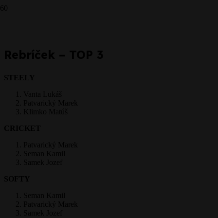
Prepáčte, ale pred zanechaním komentára sa musíte
prihlásiť
.
Rebríček – TOP 3
STEELY
Vanta Lukáš
Patvarický Marek
Klimko Matúš
CRICKET
Patvarický Marek
Seman Kamil
Samek Jozef
SOFTY
Seman Kamil
Patvarický Marek
Samek Jozef