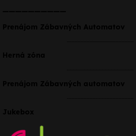
——————————
Prenájom Zábavných Automatov
--------------------------------------------
Herná zóna
--------------------------------------------
Prenájom Zábavných automatov
--------------------------------------------
Jukebox