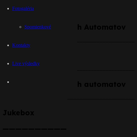
Fotogaléria
——————————
Prenájom Zábavných Automatov
Spomienkové
--------------------------------------------
Kontakty
Herná zóna
Live výsledky
--------------------------------------------
Prenájom Zábavných automatov
--------------------------------------------
Jukebox
——————————