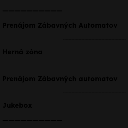
——————————
Prenájom Zábavných Automatov
--------------------------------------------
Herná zóna
--------------------------------------------
Prenájom Zábavných automatov
--------------------------------------------
Jukebox
——————————