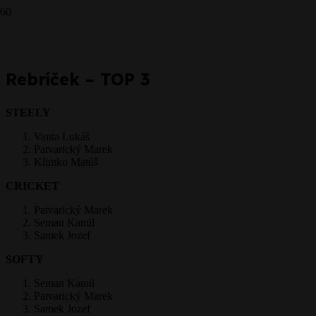
CRICKET - 27.3.2016
Prepáčte, ale pred zanechaním komentára sa musíte
prihlásiť
.
Rebríček – TOP 3
STEELY
Vanta Lukáš
Patvarický Marek
Klimko Matúš
CRICKET
Patvarický Marek
Seman Kamil
Samek Jozef
SOFTY
Seman Kamil
Patvarický Marek
Samek Jozef