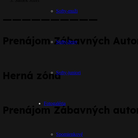
Samek Jozef
Softy-muži
——————————
Prenájom Zábavných Aut
Softy-ženy
Herná zóna
Softy-juniori
Fotogaléria
Prenájom Zábavných aut
Spomienkové