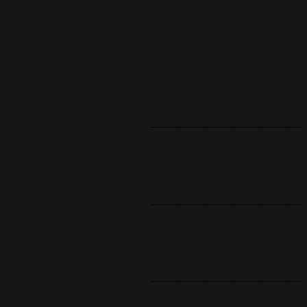
--------------------------------------------
--------------------------------------------
--------------------------------------------