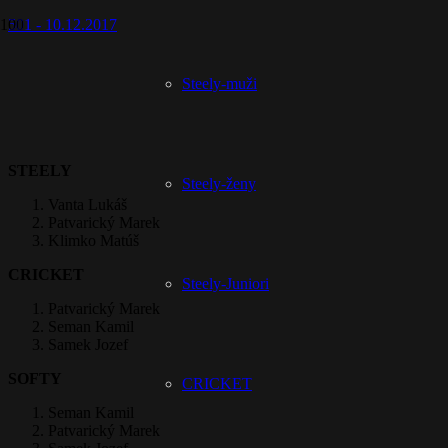
501 - 10.12.2017
Prepáčte, ale pred zanechaním komentára sa musíte
prihlásiť
.
Steely-muži
Rebríček – TOP 3
STEELY
Steely-ženy
Vanta Lukáš
Patvarický Marek
Klimko Matúš
CRICKET
Steely-Juniori
Patvarický Marek
Seman Kamil
Samek Jozef
SOFTY
CRICKET
Seman Kamil
Patvarický Marek