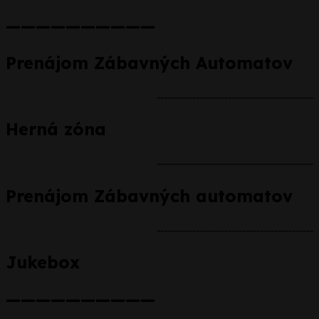
——————————
Prenájom Zábavných Automatov
--------------------------------------------
Herná zóna
--------------------------------------------
Prenájom Zábavných automatov
--------------------------------------------
Jukebox
——————————