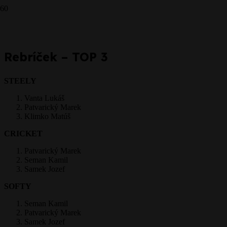
501 - 22.10.2017
Prepáčte, ale pred zanechaním komentára sa musíte
prihlásiť
.
Rebríček – TOP 3
STEELY
Vanta Lukáš
Patvarický Marek
Klimko Matúš
CRICKET
Patvarický Marek
Seman Kamil
Samek Jozef
SOFTY
Seman Kamil
Patvarický Marek
Samek Jozef