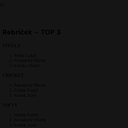
CRICKET - 13.8.2017
Prepáčte, ale pred zanechaním komentára sa musíte
prihlásiť
.
Rebríček – TOP 3
STEELY
Vanta Lukáš
Patvarický Marek
Klimko Matúš
CRICKET
Patvarický Marek
Seman Kamil
Samek Jozef
SOFTY
Seman Kamil
Patvarický Marek
Samek Jozef