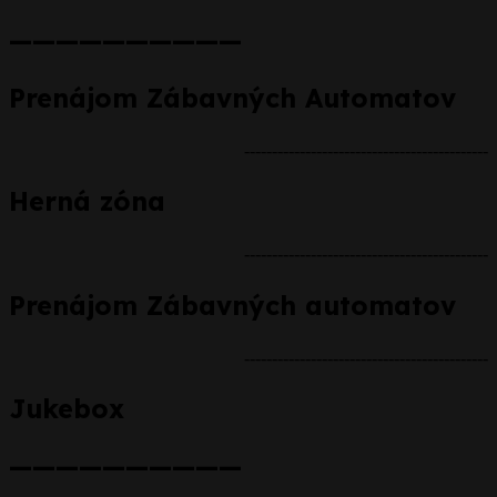
——————————
Prenájom Zábavných Automatov
--------------------------------------------
Herná zóna
--------------------------------------------
Prenájom Zábavných automatov
--------------------------------------------
Jukebox
——————————