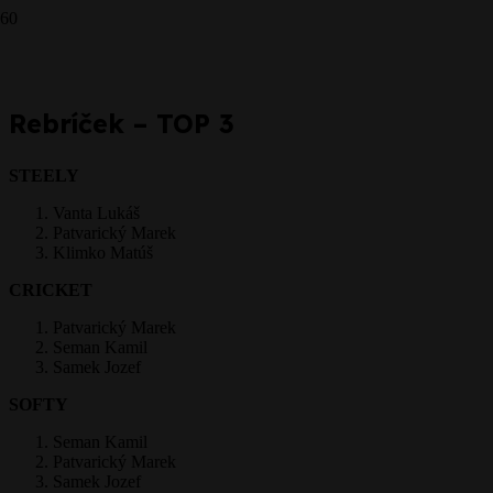
Prepáčte, ale pred zanechaním komentára sa musíte
prihlásiť
.
Rebríček – TOP 3
STEELY
Vanta Lukáš
Patvarický Marek
Klimko Matúš
CRICKET
Patvarický Marek
Seman Kamil
Samek Jozef
SOFTY
Seman Kamil
Patvarický Marek
Samek Jozef