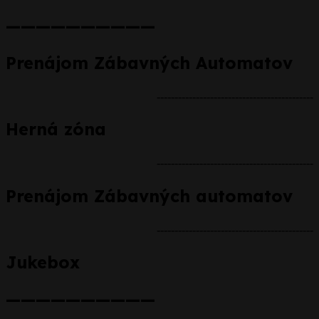
——————————
Prenájom Zábavných Automatov
--------------------------------------------
Herná zóna
--------------------------------------------
Prenájom Zábavných automatov
--------------------------------------------
Jukebox
——————————