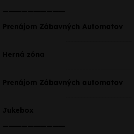
——————————
Prenájom Zábavných Automatov
--------------------------------------------
Herná zóna
--------------------------------------------
Prenájom Zábavných automatov
--------------------------------------------
Jukebox
——————————