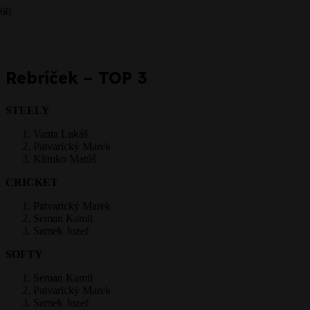
Prepáčte, ale pred zanechaním komentára sa musíte
prihlásiť
.
Rebríček – TOP 3
STEELY
Vanta Lukáš
Patvarický Marek
Klimko Matúš
CRICKET
Patvarický Marek
Seman Kamil
Samek Jozef
SOFTY
Seman Kamil
Patvarický Marek
Samek Jozef