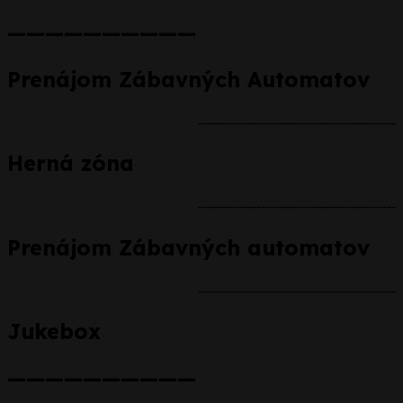
——————————
Prenájom Zábavných Automatov
--------------------------------------------
Herná zóna
--------------------------------------------
Prenájom Zábavných automatov
--------------------------------------------
Jukebox
——————————