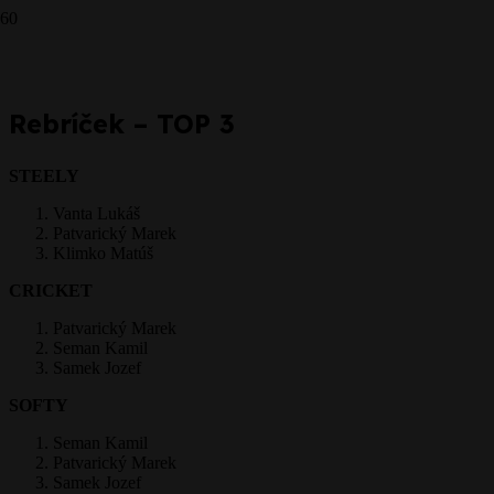
Prepáčte, ale pred zanechaním komentára sa musíte
prihlásiť
.
Rebríček – TOP 3
STEELY
Vanta Lukáš
Patvarický Marek
Klimko Matúš
CRICKET
Patvarický Marek
Seman Kamil
Samek Jozef
SOFTY
Seman Kamil
Patvarický Marek
Samek Jozef