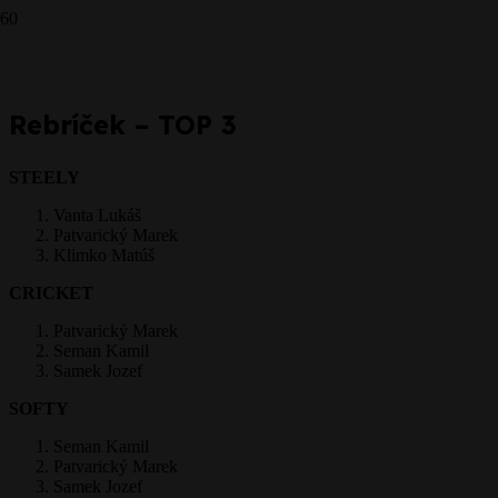
Prepáčte, ale pred zanechaním komentára sa musíte
prihlásiť
.
Rebríček – TOP 3
STEELY
Vanta Lukáš
Patvarický Marek
Klimko Matúš
CRICKET
Patvarický Marek
Seman Kamil
Samek Jozef
SOFTY
Seman Kamil
Patvarický Marek
Samek Jozef