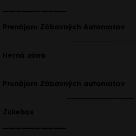
——————————
Prenájom Zábavných Automatov
--------------------------------------------
Herná zóna
--------------------------------------------
Prenájom Zábavných automatov
--------------------------------------------
Jukebox
——————————