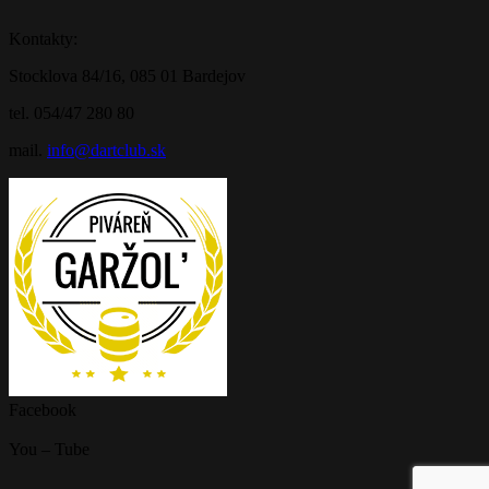
Kontakty:
Stocklova 84/16, 085 01 Bardejov
tel. 054/47 280 80
mail.
info@dartclub.sk
Facebook
You – Tube