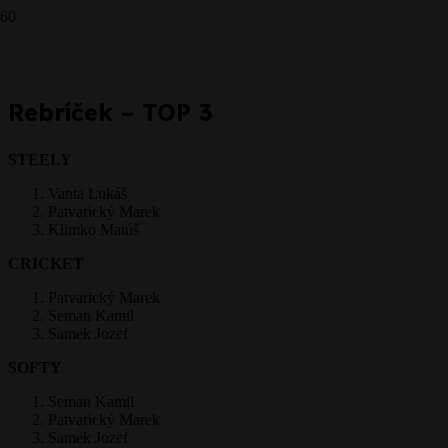
Prepáčte, ale pred zanechaním komentára sa musíte
prihlásiť
.
Rebríček – TOP 3
STEELY
Vanta Lukáš
Patvarický Marek
Klimko Matúš
CRICKET
Patvarický Marek
Seman Kamil
Samek Jozef
SOFTY
Seman Kamil
Patvarický Marek
Samek Jozef