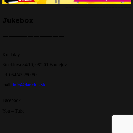
--------------------------------------------
Jukebox
——————————
Kontakty:
Stocklova 84/16, 085 01 Bardejov
tel. 054/47 280 80
mail.
info@dartclub.sk
Facebook
You – Tube