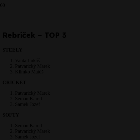
Prepáčte, ale pred zanechaním komentára sa musíte
prihlásiť
.
Rebríček – TOP 3
STEELY
Vanta Lukáš
Patvarický Marek
Klimko Matúš
CRICKET
Patvarický Marek
Seman Kamil
Samek Jozef
SOFTY
Seman Kamil
Patvarický Marek
Samek Jozef