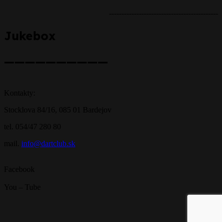
--------------------------------------------
Jukebox
——————————
Kontakty:
Stocklova 84/16, 085 01 Bardejov
tel. 054/47 280 80
mail.
info@dartclub.sk
Facebook
You – Tube