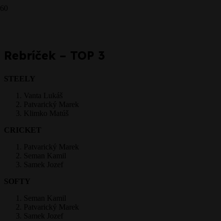
steel-31-10-2016
Prepáčte, ale pred zanechaním komentára sa musíte
prihlásiť
.
Rebríček – TOP 3
STEELY
Vanta Lukáš
Patvarický Marek
Klimko Matúš
CRICKET
Patvarický Marek
Seman Kamil
Samek Jozef
SOFTY
Seman Kamil
Patvarický Marek
Samek Jozef