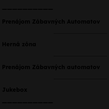
——————————
Prenájom Zábavných Automatov
--------------------------------------------
Herná zóna
--------------------------------------------
Prenájom Zábavných automatov
--------------------------------------------
Jukebox
——————————