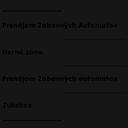
——————————
Prenájom Zábavných Automatov
--------------------------------------------
Herná zóna
--------------------------------------------
Prenájom Zábavných automatov
--------------------------------------------
Jukebox
——————————