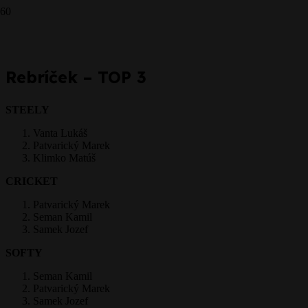
Prepáčte, ale pred zanechaním komentára sa musíte
prihlásiť
.
Rebríček – TOP 3
STEELY
Vanta Lukáš
Patvarický Marek
Klimko Matúš
CRICKET
Patvarický Marek
Seman Kamil
Samek Jozef
SOFTY
Seman Kamil
Patvarický Marek
Samek Jozef