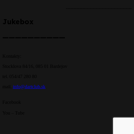
--------------------------------------------
Jukebox
——————————
Kontakty:
Stocklova 84/16, 085 01 Bardejov
tel. 054/47 280 80
mail.
info@dartclub.sk
Facebook
You – Tube