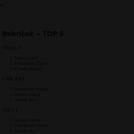
CRICKET - 21.8.2016
Prepáčte, ale pred zanechaním komentára sa musíte
prihlásiť
.
Rebríček – TOP 3
STEELY
Vanta Lukáš
Patvarický Marek
Klimko Matúš
CRICKET
Patvarický Marek
Seman Kamil
Samek Jozef
SOFTY
Seman Kamil
Patvarický Marek
Samek Jozef