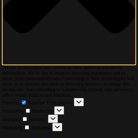
We use technologies like cookies to store and/or access device
information. We do this to improve browsing experience and to
show (non-) personalized ads. Consenting to these technologies will
allow us to process data such as browsing behavior or unique IDs
on this site. Not consenting or withdrawing consent, may adversely
affect certain features and functions.
Funkčné
Funkčné
Vždy aktívny
Predvoľby
Predvoľby
Štatistiky
Štatistiky
Marketing
Marketing