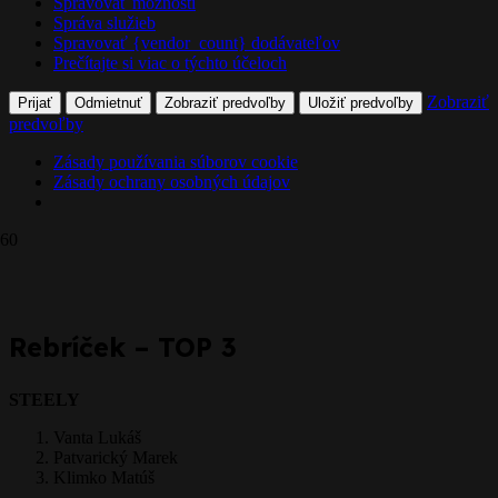
Spravovať možnosti
Správa služieb
Spravovať {vendor_count} dodávateľov
Prečítajte si viac o týchto účeloch
Zobraziť
Prijať
Odmietnuť
Zobraziť predvoľby
Uložiť predvoľby
predvoľby
Zásady používania súborov cookie
Zásady ochrany osobných údajov
Prepáčte, ale pred zanechaním komentára sa musíte
prihlásiť
.
Rebríček – TOP 3
STEELY
Vanta Lukáš
Patvarický Marek
Klimko Matúš