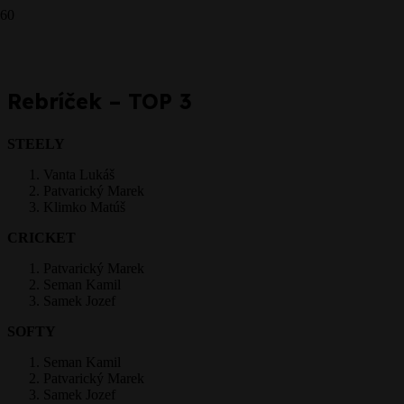
CRICKET - 3.7.2016
Prepáčte, ale pred zanechaním komentára sa musíte
prihlásiť
.
Rebríček – TOP 3
STEELY
Vanta Lukáš
Patvarický Marek
Klimko Matúš
CRICKET
Patvarický Marek
Seman Kamil
Samek Jozef
SOFTY
Seman Kamil
Patvarický Marek
Samek Jozef