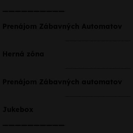
——————————
Prenájom Zábavných Automatov
--------------------------------------------
Herná zóna
--------------------------------------------
Prenájom Zábavných automatov
--------------------------------------------
Jukebox
——————————