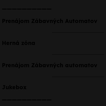
——————————
Prenájom Zábavných Automatov
--------------------------------------------
Herná zóna
--------------------------------------------
Prenájom Zábavných automatov
--------------------------------------------
Jukebox
——————————