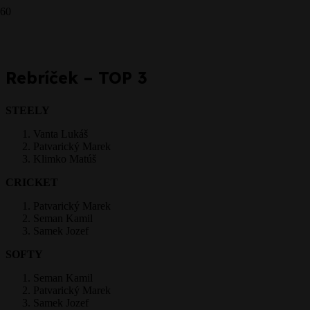
CRICKET - 5.6.2016
Prepáčte, ale pred zanechaním komentára sa musíte
prihlásiť
.
Rebríček – TOP 3
STEELY
Vanta Lukáš
Patvarický Marek
Klimko Matúš
CRICKET
Patvarický Marek
Seman Kamil
Samek Jozef
SOFTY
Seman Kamil
Patvarický Marek
Samek Jozef