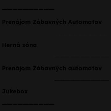
——————————
Prenájom Zábavných Automatov
--------------------------------------------
Herná zóna
--------------------------------------------
Prenájom Zábavných automatov
--------------------------------------------
Jukebox
——————————