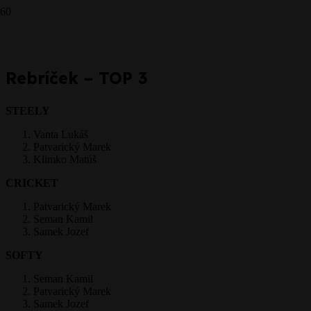
STEEL - 7.5.2016
Prepáčte, ale pred zanechaním komentára sa musíte
prihlásiť
.
Rebríček – TOP 3
STEELY
Vanta Lukáš
Patvarický Marek
Klimko Matúš
CRICKET
Patvarický Marek
Seman Kamil
Samek Jozef
SOFTY
Seman Kamil
Patvarický Marek
Samek Jozef